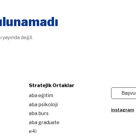
bulunamadı
 yayında değil.
Stratejik Ortaklar
Başvu
aba eğitim
aba psikoloji
instagram
aba burs
aba graduate
e4i