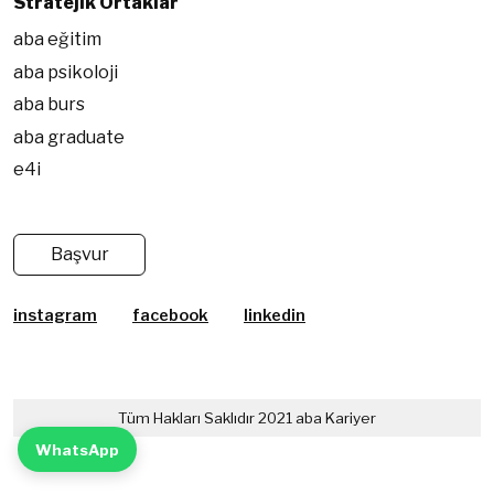
Stratejik Ortaklar
aba eğitim
aba psikoloji
aba burs
aba graduate
e4i
Başvur
instagram
facebook
linkedin
Tüm Hakları Saklıdır 2021 aba Kariyer
WhatsApp