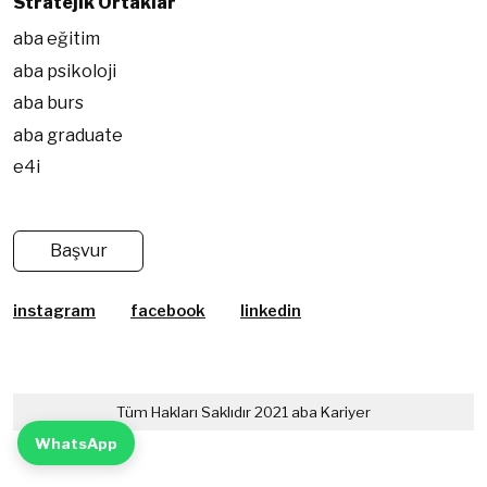
Stratejik Ortaklar
aba eğitim
aba psikoloji
aba burs
aba graduate
e4i
Başvur
instagram
facebook
linkedin
Tüm Hakları Saklıdır 2021 aba Kariyer
WhatsApp