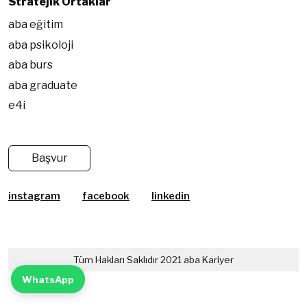
Stratejik Ortaklar
aba eğitim
aba psikoloji
aba burs
aba graduate
e4i
Başvur
instagram
facebook
linkedin
Tüm Hakları Saklıdır 2021 aba Kariyer
WhatsApp