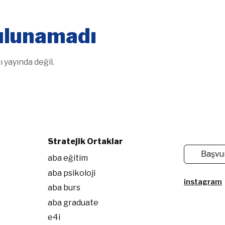
bulunamadı
 yayında değil.
Stratejik Ortaklar
Başvu
aba eğitim
aba psikoloji
instagram
aba burs
aba graduate
e4i