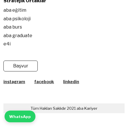
Stratejik Ortaklar
aba eğitim
aba psikoloji
aba burs
aba graduate
e4i
Başvur
instagram
facebook
linkedin
Tüm Hakları Saklıdır 2021 aba Kariyer
WhatsApp