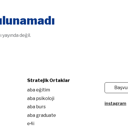
bulunamadı
 yayında değil.
Stratejik Ortaklar
Başvu
aba eğitim
aba psikoloji
instagram
aba burs
aba graduate
e4i