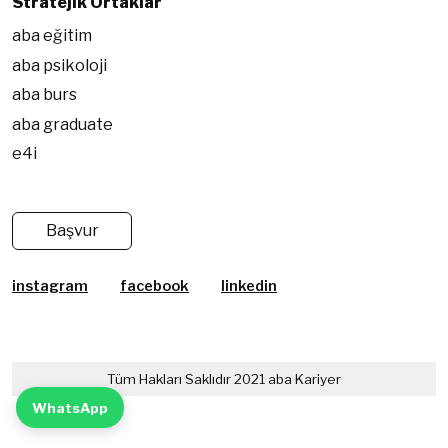
Stratejik Ortaklar
aba eğitim
aba psikoloji
aba burs
aba graduate
e4i
Başvur
instagram
facebook
linkedin
Tüm Hakları Saklıdır 2021 aba Kariyer
WhatsApp