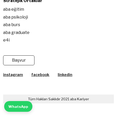
Stratejik Ortaklar
aba eğitim
aba psikoloji
aba burs
aba graduate
e4i
Başvur
instagram
facebook
linkedin
Tüm Hakları Saklıdır 2021 aba Kariyer
WhatsApp