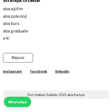
Stratejik Ortaklar
aba eğitim
aba psikoloji
aba burs
aba graduate
e4i
Başvur
instagram
facebook
linkedin
Tüm Hakları Saklıdır 2021 aba Kariyer
WhatsApp